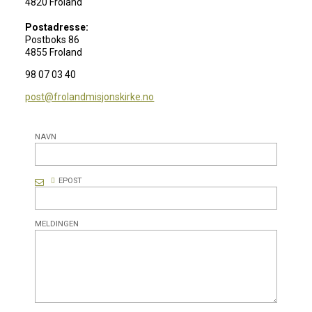
4820 Froland
Postadresse:
Postboks 86
4855 Froland
98 07 03 40
post@frolandmisjonskirke.no
NAVN
EPOST
MELDINGEN