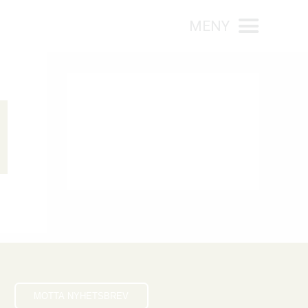
MENY
SKJER SNART
Sommersamling. Irene Johansen
taler.
Søndag 9. august, 2026 17:00
Musikklaget øvelse
Mandag 10. august, 2026 18:00