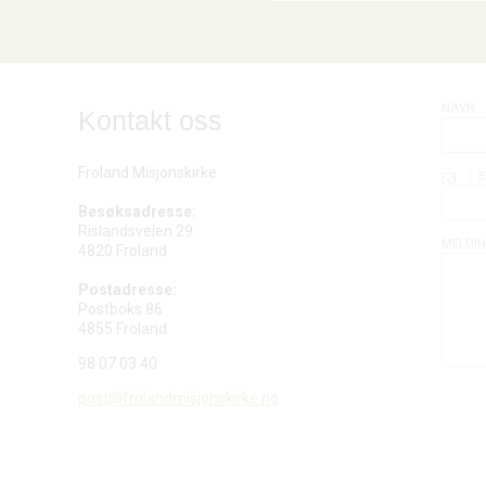
NAVN
Kontakt oss
Froland Misjonskirke
E
Besøksadresse:
Rislandsveien 29
MELDI
4820 Froland
Postadresse:
Postboks 86
4855 Froland
98 07 03 40
post@frolandmisjonskirke.no